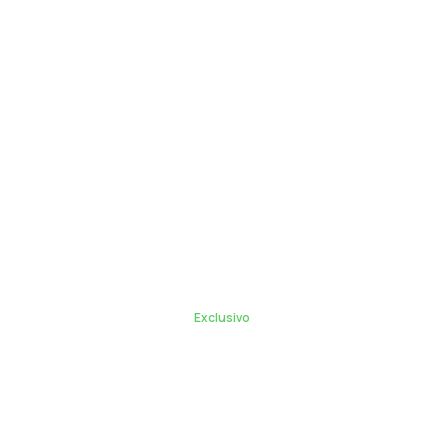
Exclusivo
Visita nuestro blog
Léelo aquí