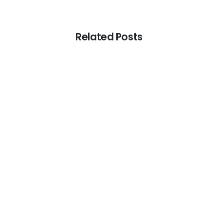
Related Posts
-
Marketing
Planeación
Ventas
Prioridades de mejora de las MiPymes
en México