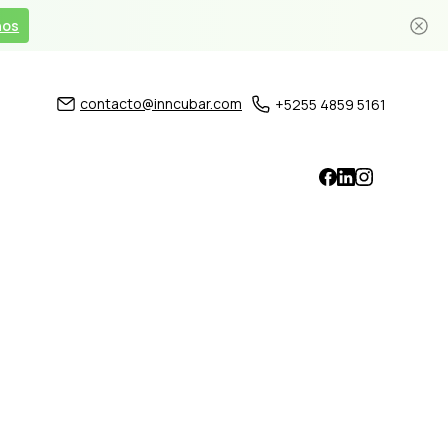
nos
contacto@inncubar.com
+5255 4859 5161