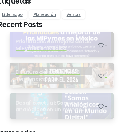
Etiquetas
Liderazgo
Planeación
Ventas
Recent Posts
Prioridades de mejora de las
-
MiPymes en México
El Futuro del Consumo: 3
-
Tendencias que
Transformarán tu Estrategia
en 2026
Desafío actual: Somos
-
analógicos en un mundo
digital