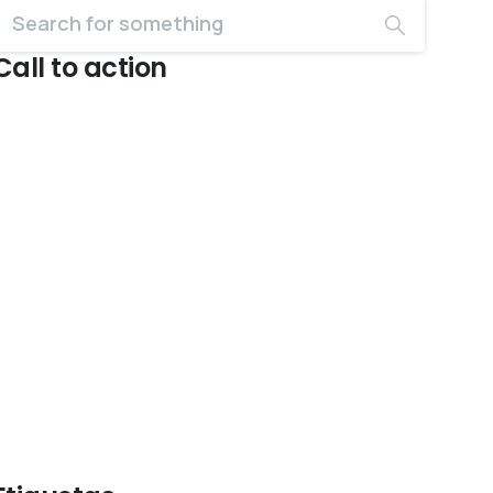
Call to action
Start now
Want to learn how to
code in 8 weeks?
Purchase Essentials